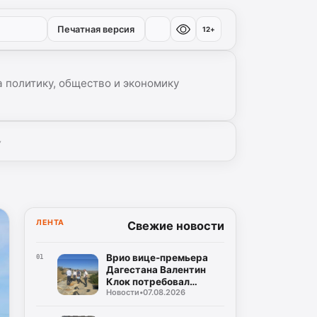
Печатная версия
12+
 политику, общество и экономику
▾
ЛЕНТА
Свежие новости
Врио вице-премьера
01
Дагестана Валентин
Клок потребовал
Новости
•
07.08.2026
устранить замечания
на водоводе Чиркей –