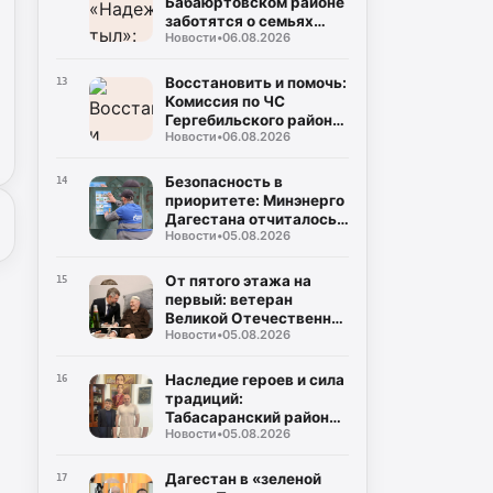
Бабаюртовском районе
заботятся о семьях
Новости
•
06.08.2026
героев СВО, превращая
поддержку в реальные
дела
Восстановить и помочь:
13
Комиссия по ЧС
Гергебильского района
Новости
•
06.08.2026
детально оценивает
последствия паводков
в Курми и Хвартикуни
Безопасность в
14
приоритете: Минэнерго
Дагестана отчиталось о
Новости
•
05.08.2026
двукратном снижении
нарушений при
эксплуатации газа
От пятого этажа на
15
первый: ветеран
Великой Отечественной
Новости
•
05.08.2026
Муса Багаудинов
получил ключи от новой
квартиры в Каспийске
Наследие героев и сила
16
традиций:
Табасаранский район
Новости
•
05.08.2026
примет два турнира
республиканского
уровня в честь Руслана
Дагестан в «зеленой
17
Курбанова и Рустама