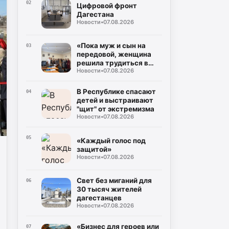
Буйнакск
02
Цифровой фронт
Дагестана
Новости
•
07.08.2026
«Пока муж и сын на
03
передовой, женщина
решила трудиться в
Новости
•
07.08.2026
тылу»
В Республике спасают
04
детей и выстраивают
"щит" от экстремизма
Новости
•
07.08.2026
05
«Каждый голос под
защитой»
Новости
•
07.08.2026
Свет без миганий для
06
30 тысяч жителей
дагестанцев
Новости
•
07.08.2026
«Бизнес для героев или
07