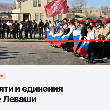
ЕЙ
яти и единения
е Леваши