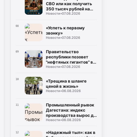
СВО или как получить
350 тысяч рублей на
Новости
•
07.08.2026
свое дело без справок о
доходах»
08
«Успеть к первому
звонку»
Новости
•
07.08.2026
Правительство
09
республики позовет
"нефтяных гигантов" в
Новости
•
07.08.2026
регион
10
«Трещина в шланге
ценой в жизнь»
Новости
•
06.08.2026
Промышленный рывок
11
Дагестана: индекс
производства вырос до
Новости
•
06.08.2026
106%, а объем отгрузки
превысил 60
миллиардов рублей
«Надежный тыл»: как в
12