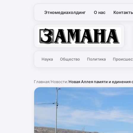
Этномедиахолдинг
О нас
Контакт
Замана
Наука
Общество
Политика
Происшес
Главная
/
Новости
/
Новая Аллея памяти и единения о