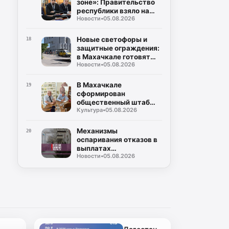
зоне»: Правительство
Мурадова
республики взяло на
Новости
•
05.08.2026
жесткий контроль
создание
инфраструктуры для
Новые светофоры и
18
ТКО
защитные ограждения:
в Махачкале готовят
Новости
•
05.08.2026
безопасные маршруты
для школьников к 1
сентября
В Махачкале
19
сформирован
общественный штаб
Культура
•
05.08.2026
контроля за выборами в
Госдуму и Народное
Собрание
Механизмы
20
оспаривания отказов в
выплатах
Новости
•
05.08.2026
пострадавшим от
чрезвычайных
ситуаций