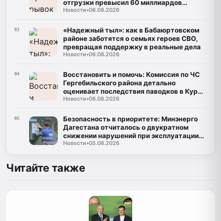
отгрузки превысил 60 миллиардов
Новости
•
06.08.2026
рублей
«Надежный тыл»: как в Бабаюртовском
03
районе заботятся о семьях героев СВО,
превращая поддержку в реальные дела
Новости
•
06.08.2026
Восстановить и помочь: Комиссия по ЧС
04
Гергебильского района детально
оценивает последствия паводков в Курми
Новости
•
06.08.2026
и Хвартикуни
Безопасность в приоритете: Минэнерго
05
Дагестана отчиталось о двукратном
снижении нарушений при эксплуатации
Новости
•
05.08.2026
газа
Читайте также