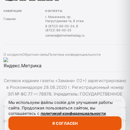
НАВИГАЦИЯ
КОНТАКТЫ
г. Махачкала, пр.
Главная
Насрутдинова 1а, 8 этаж
8 (8722) 66-00-24, 8
(8722) 66-00-25
zamana@etnomediadag.ru
О холдинге
Обратная связь
Политика конфиденциальности
Сетевое издание газеты «Замана» (12+) зарегистрировано
в Роскомнадзоре 28.08.2020 г. Регистрационный номер
ЭЛ № ФС 77 — 78978. Учредитель: ГОСУДАРСТВЕННОЕ
БЮДЖЕТНОЕ УЧРЕЖДЕНИЕ РЕСПУБЛИКИ ДАГЕСТАН
Мы используем файлы cookie для улучшения работы
"ЭТНОМЕДИАХОЛДИНГ "ДАГЕСТАН". Главный редактор —
сайта. Продолжая пользоваться сайтом, вы
соглашаетесь с
политикой конфиденциальности
.
Багомедов Р.Р. При использовании материалов сайта
активная гиперссылка на zamana.info обязательна. ©️ 2013-
Я СОГЛАСЕН
2023 Сетевое издание "Замана".