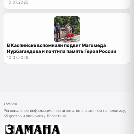
Нурбагандова
10.07.2026
В Каспийске вспомнили подвиг Магомеда
Нурбагандова и почтили память Героя России
10.07.2026
ЗАМАНА
Региональное информационное агентство с акцентом на политику,
общество и экономику Дагестана.