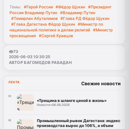
Темы:
#Герой России
#Фёдор Щукин
#Президент
России Владимир Путин
#Владимир Путин
#Темирлан Абуталимов
#Глава РД Фёдор Щукин
#Глава Дагестана Фёдор Щукин
#Министр по
национальной политике и делам религий
#Министр
просвещения
#Сергей Кравцов
73
2026-06-03 10:30:25
АВТОР БАГОМЕДОВ РАБАДАН
ЛЕНТА
Свежие новости
01
«Трещина в шланге ценой в жизнь»
Новости
•
06.08.2026
Промышленный рывок Дагестана: индекс
02
производства вырос до 106%, а объем