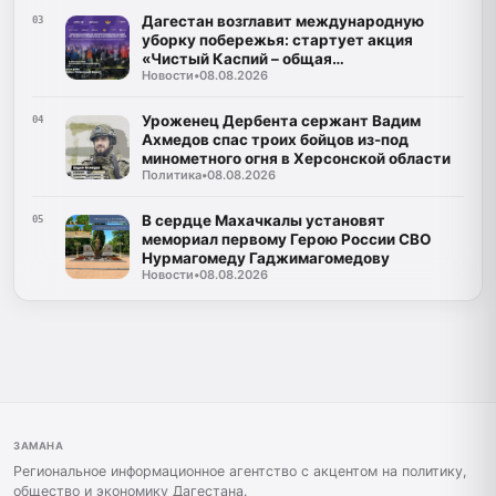
Дагестан возглавит международную
03
уборку побережья: стартует акция
«Чистый Каспий – общая
Новости
•
08.08.2026
ответственность»
Уроженец Дербента сержант Вадим
04
Ахмедов спас троих бойцов из-под
минометного огня в Херсонской области
Политика
•
08.08.2026
В сердце Махачкалы установят
05
мемориал первому Герою России СВО
Нурмагомеду Гаджимагомедову
Новости
•
08.08.2026
ЗАМАНА
Региональное информационное агентство с акцентом на политику,
общество и экономику Дагестана.