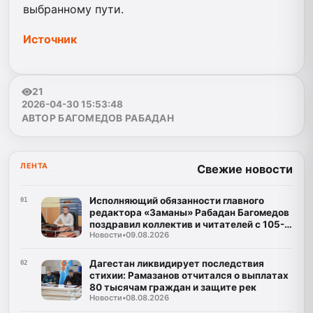
выбранному пути.
Источник
21
2026-04-30 15:53:48
АВТОР БАГОМЕДОВ РАБАДАН
ЛЕНТА
Свежие новости
Исполняющий обязанности главного
01
редактора «Заманы» Рабадан Багомедов
поздравил коллектив и читателей с 105-
Новости
•
09.08.2026
летним юбилеем газеты
Дагестан ликвидирует последствия
02
стихии: Рамазанов отчитался о выплатах
80 тысячам граждан и защите рек
Новости
•
08.08.2026