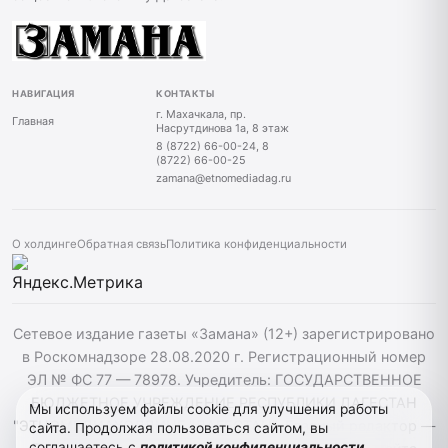
НАВИГАЦИЯ
КОНТАКТЫ
г. Махачкала, пр.
Главная
Насрутдинова 1а, 8 этаж
8 (8722) 66-00-24, 8
(8722) 66-00-25
zamana@etnomediadag.ru
О холдинге
Обратная связь
Политика конфиденциальности
Сетевое издание газеты «Замана» (12+) зарегистрировано
в Роскомнадзоре 28.08.2020 г. Регистрационный номер
ЭЛ № ФС 77 — 78978. Учредитель: ГОСУДАРСТВЕННОЕ
БЮДЖЕТНОЕ УЧРЕЖДЕНИЕ РЕСПУБЛИКИ ДАГЕСТАН
Мы используем файлы cookie для улучшения работы
"ЭТНОМЕДИАХОЛДИНГ "ДАГЕСТАН". Главный редактор —
сайта. Продолжая пользоваться сайтом, вы
соглашаетесь с
политикой конфиденциальности
.