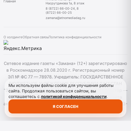
Главная
Насрутдинова 1а, 8 этаж
8 (8722) 66-00-24, 8
(8722) 66-00-25
zamana@etnomediadag.ru
О холдинге
Обратная связь
Политика конфиденциальности
Сетевое издание газеты «Замана» (12+) зарегистрировано
в Роскомнадзоре 28.08.2020 г. Регистрационный номер
ЭЛ № ФС 77 — 78978. Учредитель: ГОСУДАРСТВЕННОЕ
БЮДЖЕТНОЕ УЧРЕЖДЕНИЕ РЕСПУБЛИКИ ДАГЕСТАН
Мы используем файлы cookie для улучшения работы
"ЭТНОМЕДИАХОЛДИНГ "ДАГЕСТАН". Главный редактор —
сайта. Продолжая пользоваться сайтом, вы
соглашаетесь с
политикой конфиденциальности
.
Багомедов Р.Р. При использовании материалов сайта
активная гиперссылка на zamana.info обязательна. ©️ 2013-
Я СОГЛАСЕН
2023 Сетевое издание "Замана".