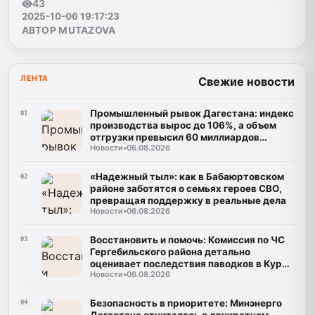
43
2025-10-06 19:17:23
АВТОР MUTAZOVA
ЛЕНТА
Свежие новости
Промышленный рывок Дагестана: индекс
01
производства вырос до 106%, а объем
отгрузки превысил 60 миллиардов
Новости
•
06.08.2026
рублей
«Надежный тыл»: как в Бабаюртовском
02
районе заботятся о семьях героев СВО,
превращая поддержку в реальные дела
Новости
•
06.08.2026
Восстановить и помочь: Комиссия по ЧС
03
Гергебильского района детально
оценивает последствия паводков в Курми
Новости
•
06.08.2026
и Хвартикуни
Безопасность в приоритете: Минэнерго
04
Дагестана отчиталось о двукратном