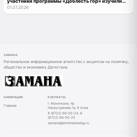
участники программы «Доблесть гор» изучили
современные цифровые технологии
01.07.2026
ЗАМАНА
Региональное информационное агентство с акцентом на политику,
общество и экономику Дагестана.
НАВИГАЦИЯ
КОНТАКТЫ
г. Махачкала, пр.
Главная
Насрутдинова 1а, 8 этаж
8 (8722) 66-00-24, 8
(8722) 66-00-25
zamana@etnomediadag.ru