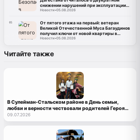
снижении нарушений при эксплуатации
Новости
•
05.08.2026
газа
От пятого этажа на первый: ветеран
05
Великой Отечественной Муса Багаудинов
получил ключи от новой квартиры в
Новости
•
05.08.2026
Каспийске
Читайте также
В Сулейман-Стальском районе в День семьи,
любви и верности чествовали родителей Героя
России
09.07.2026