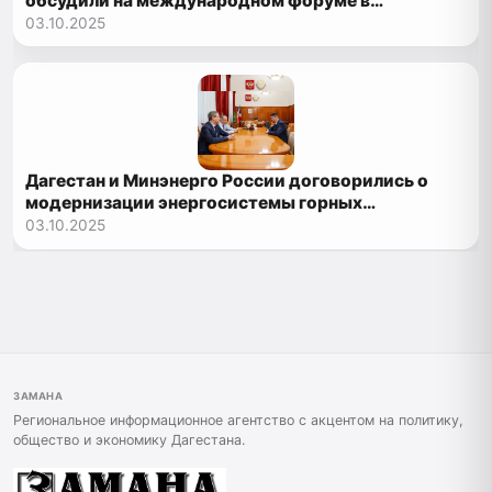
обсудили на международном форуме в
Махачкале
03.10.2025
Дагестан и Минэнерго России договорились о
модернизации энергосистемы горных
территорий
03.10.2025
ЗАМАНА
Региональное информационное агентство с акцентом на политику,
общество и экономику Дагестана.