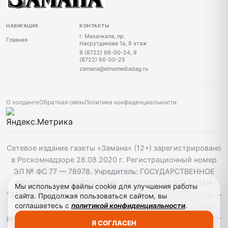
НАВИГАЦИЯ
КОНТАКТЫ
г. Махачкала, пр.
Главная
Насрутдинова 1а, 8 этаж
8 (8722) 66-00-24, 8
(8722) 66-00-25
zamana@etnomediadag.ru
О холдинге
Обратная связь
Политика конфиденциальности
Сетевое издание газеты «Замана» (12+) зарегистрировано
в Роскомнадзоре 28.08.2020 г. Регистрационный номер
ЭЛ № ФС 77 — 78978. Учредитель: ГОСУДАРСТВЕННОЕ
БЮДЖЕТНОЕ УЧРЕЖДЕНИЕ РЕСПУБЛИКИ ДАГЕСТАН
Мы используем файлы cookie для улучшения работы
"ЭТНОМЕДИАХОЛДИНГ "ДАГЕСТАН". Главный редактор —
сайта. Продолжая пользоваться сайтом, вы
соглашаетесь с
политикой конфиденциальности
.
Багомедов Р.Р. При использовании материалов сайта
активная гиперссылка на zamana.info обязательна. ©️ 2013-
Я СОГЛАСЕН