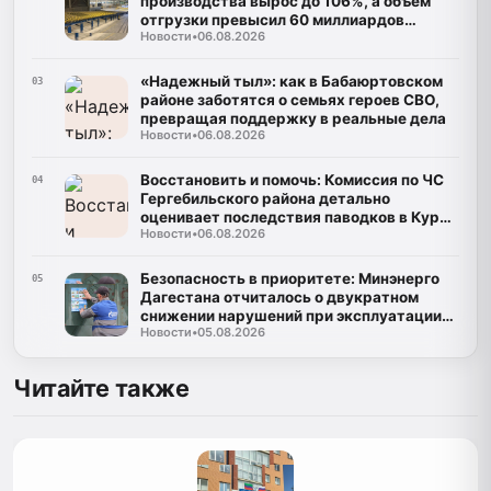
производства вырос до 106%, а объем
отгрузки превысил 60 миллиардов
Новости
•
06.08.2026
рублей
«Надежный тыл»: как в Бабаюртовском
03
районе заботятся о семьях героев СВО,
превращая поддержку в реальные дела
Новости
•
06.08.2026
Восстановить и помочь: Комиссия по ЧС
04
Гергебильского района детально
оценивает последствия паводков в Курми
Новости
•
06.08.2026
и Хвартикуни
Безопасность в приоритете: Минэнерго
05
Дагестана отчиталось о двукратном
снижении нарушений при эксплуатации
Новости
•
05.08.2026
газа
Читайте также