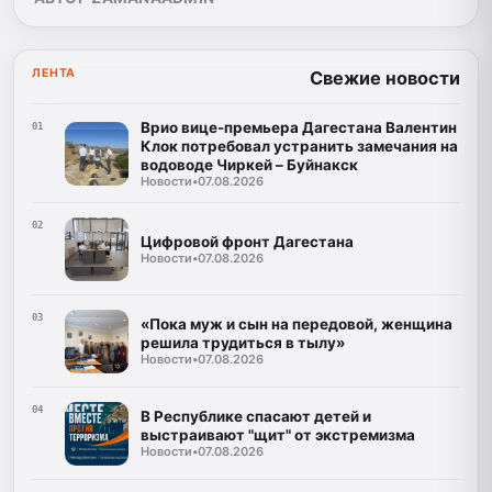
ЛЕНТА
Свежие новости
Врио вице-премьера Дагестана Валентин
01
Клок потребовал устранить замечания на
водоводе Чиркей – Буйнакск
Новости
•
07.08.2026
02
Цифровой фронт Дагестана
Новости
•
07.08.2026
03
«Пока муж и сын на передовой, женщина
решила трудиться в тылу»
Новости
•
07.08.2026
04
В Республике спасают детей и
выстраивают "щит" от экстремизма
Новости
•
07.08.2026