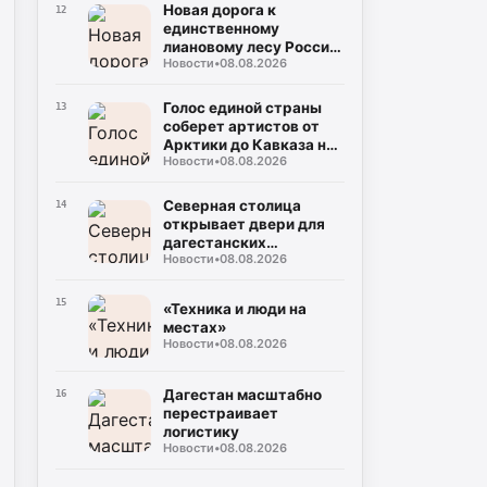
Новая дорога к
12
единственному
лиановому лесу России
Новости
•
08.08.2026
укладывается
рекордными темпами в
Дагестане
Голос единой страны
13
соберет артистов от
Арктики до Кавказа на
Новости
•
08.08.2026
фестивале «МЫ» в
Дагестане
Северная столица
14
открывает двери для
дагестанских
Новости
•
08.08.2026
школьников
15
«Техника и люди на
местах»
Новости
•
08.08.2026
Дагестан масштабно
16
перестраивает
логистику
Новости
•
08.08.2026