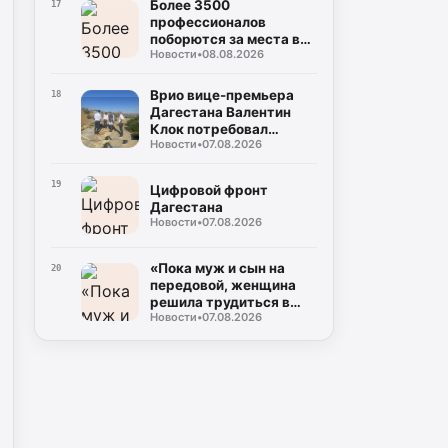
Более 3500
17
профессионалов
поборются за места в
Новости
•
08.08.2026
управленческом
резерве Дагестана
Врио вице-премьера
18
Дагестана Валентин
Клок потребовал
Новости
•
07.08.2026
устранить замечания
на водоводе Чиркей –
Буйнакск
19
Цифровой фронт
Дагестана
Новости
•
07.08.2026
«Пока муж и сын на
20
передовой, женщина
решила трудиться в
Новости
•
07.08.2026
тылу»