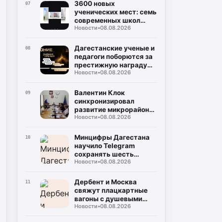
3600 новых
07
ученических мест: семь
современных школ
Новости
•
08.08.2026
откроют двери для
детей в Дагестане 1
сентября
Дагестанские ученые и
08
педагоги поборются за
престижную награду
Новости
•
08.08.2026
«Знание. Премия» в
шестом сезоне
Валентин Клок
09
синхронизировал
развитие микрорайона
Новости
•
08.08.2026
«Ипподром» с нуждами
Каспийской флотилии
Минцифры Дагестана
10
научило Telegram
сохранять шесть
Новости
•
08.08.2026
национальных языков
Дербент и Москва
11
свяжут плацкартные
вагоны с душевыми
Новости
•
08.08.2026
кабинами