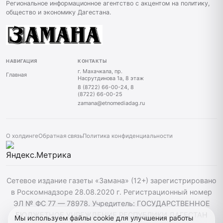
Региональное информационное агентство с акцентом на политику,
общество и экономику Дагестана.
НАВИГАЦИЯ
КОНТАКТЫ
г. Махачкала, пр.
Главная
Насрутдинова 1а, 8 этаж
8 (8722) 66-00-24, 8
(8722) 66-00-25
zamana@etnomediadag.ru
О холдинге
Обратная связь
Политика конфиденциальности
Сетевое издание газеты «Замана» (12+) зарегистрировано
в Роскомнадзоре 28.08.2020 г. Регистрационный номер
ЭЛ № ФС 77 — 78978. Учредитель: ГОСУДАРСТВЕННОЕ
БЮДЖЕТНОЕ УЧРЕЖДЕНИЕ РЕСПУБЛИКИ ДАГЕСТАН
Мы используем файлы cookie для улучшения работы