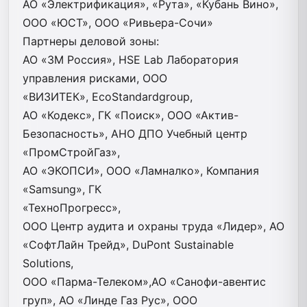
АО «Электрификация», «Рута», «Кубань Вино»,
ООО «ЮСТ», ООО «Ривьера-Сочи»
Партнеры деловой зоны:
AO «3М Россия», HSE Lab Лаборатория
управления рисками, ООО
«ВИЗИТЕК», EcoStandardgroup,
АО «Кодекс», ГК «Поиск», ООО «Актив-
Безопасность», АНО ДПО Учебный центр
«ПромСтройГаз»,
АО «ЭКОПСИ», ООО «Ламналко», Компания
«Samsung», ГК
«ТехноПрогресс»,
ООО Центр аудита и охраны труда «Лидер», АО
«СофтЛайн Трейд», DuPont Sustainable
Solutions,
ООО «Парма-Телеком»,АО «Санофи-авентис
груп», АО «Линде Газ Рус», ООО