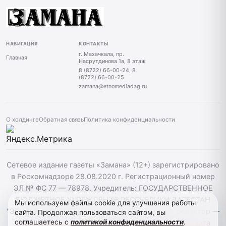
НАВИГАЦИЯ
КОНТАКТЫ
г. Махачкала, пр.
Главная
Насрутдинова 1а, 8 этаж
8 (8722) 66-00-24, 8
(8722) 66-00-25
zamana@etnomediadag.ru
О холдинге
Обратная связь
Политика конфиденциальности
Сетевое издание газеты «Замана» (12+) зарегистрировано
в Роскомнадзоре 28.08.2020 г. Регистрационный номер
ЭЛ № ФС 77 — 78978. Учредитель: ГОСУДАРСТВЕННОЕ
БЮДЖЕТНОЕ УЧРЕЖДЕНИЕ РЕСПУБЛИКИ ДАГЕСТАН
Мы используем файлы cookie для улучшения работы
"ЭТНОМЕДИАХОЛДИНГ "ДАГЕСТАН". Главный редактор —
сайта. Продолжая пользоваться сайтом, вы
соглашаетесь с
политикой конфиденциальности
.
Багомедов Р.Р. При использовании материалов сайта