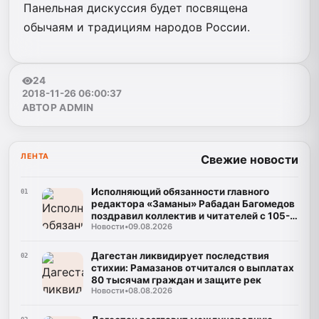
Панельная дискуссия будет посвящена
обычаям и традициям народов России.
24
2018-11-26 06:00:37
АВТОР ADMIN
ЛЕНТА
Свежие новости
Исполняющий обязанности главного
01
редактора «Заманы» Рабадан Багомедов
поздравил коллектив и читателей с 105-
Новости
•
09.08.2026
летним юбилеем газеты
Дагестан ликвидирует последствия
02
стихии: Рамазанов отчитался о выплатах
80 тысячам граждан и защите рек
Новости
•
08.08.2026