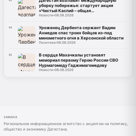
Дагестан возглавит международную
03
уборку побережья: стартует акция
«Чистый Каспий – общая
Новости
•
08.08.2026
ответственность»
Уроженец Дербента сержант Вадим
04
Ахмедов спас троих бойцов из-под
минометного огня в Херсонской области
Политика
•
08.08.2026
В сердце Махачкалы установят
05
мемориал первому Герою России СВО
Нурмагомеду Гаджимагомедову
Новости
•
08.08.2026
ЗАМАНА
Региональное информационное агентство с акцентом на политику,
общество и экономику Дагестана.