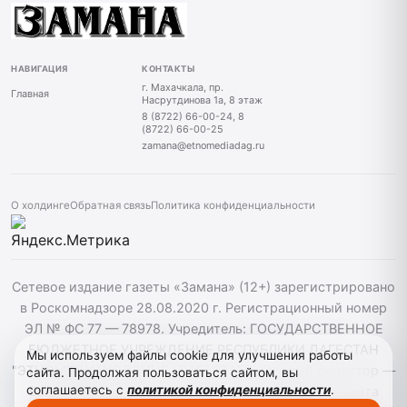
НАВИГАЦИЯ
КОНТАКТЫ
г. Махачкала, пр.
Главная
Насрутдинова 1а, 8 этаж
8 (8722) 66-00-24, 8
(8722) 66-00-25
zamana@etnomediadag.ru
О холдинге
Обратная связь
Политика конфиденциальности
Сетевое издание газеты «Замана» (12+) зарегистрировано
в Роскомнадзоре 28.08.2020 г. Регистрационный номер
ЭЛ № ФС 77 — 78978. Учредитель: ГОСУДАРСТВЕННОЕ
БЮДЖЕТНОЕ УЧРЕЖДЕНИЕ РЕСПУБЛИКИ ДАГЕСТАН
Мы используем файлы cookie для улучшения работы
"ЭТНОМЕДИАХОЛДИНГ "ДАГЕСТАН". Главный редактор —
сайта. Продолжая пользоваться сайтом, вы
соглашаетесь с
политикой конфиденциальности
.
Багомедов Р.Р. При использовании материалов сайта